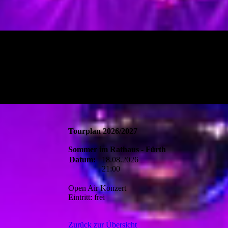
Tourplan 2026/2027
Sommer im Rathaus - Fürth
Datum:
18.08.2026
21:00
Open Air Konzert
Eintritt: frei
Zurück zur Übersicht