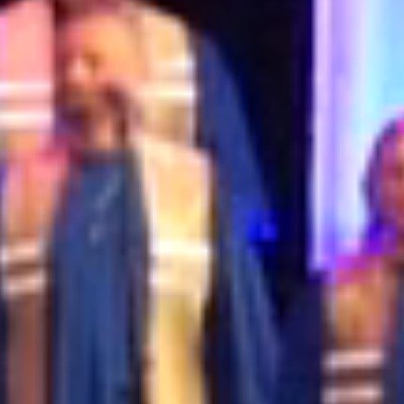
23EA650B-D375-4280-A935-