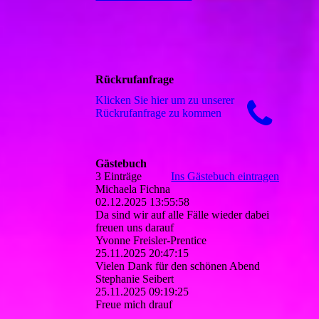
Rückrufanfrage
Klicken Sie hier um zu unserer
Rückrufanfrage zu kommen
Gästebuch
3 Einträge
Ins Gästebuch eintragen
Michaela Fichna
02.12.2025
13:55:58
Da sind wir auf alle Fälle wieder dabei
freuen uns darauf
Yvonne Freisler-Prentice
25.11.2025
20:47:15
Vielen Dank für den schönen Abend
Stephanie Seibert
25.11.2025
09:19:25
Freue mich drauf