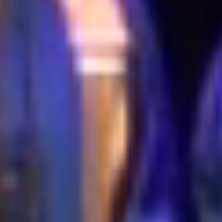
8d7bc7bb-c28b-4770-9ed5-8c5572b2d95f