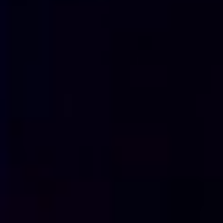
23EA650B-D375-4280-A935-1E4EC6D90149