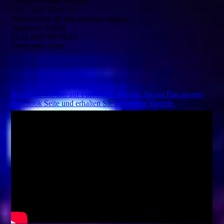
Yvonne Freisler-Prentice
25.11.2025
20:47:15
Vielen Dank für den schönen Abend
Stephanie Seibert
25.11.2025
09:19:25
Freue mich drauf
Besuchen Sie uns auf Facebook! Werden Sie ein Fan unserer
Facebook Seite und erhalten Sie besondere Vorteile.