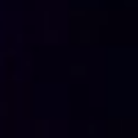
839D99A0-D727-450A-85C7-BC052C111A01