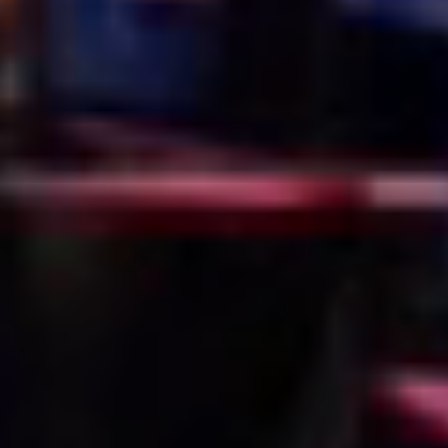
FE52EACE-EBCA-4589-ABD8-958C666A31AA