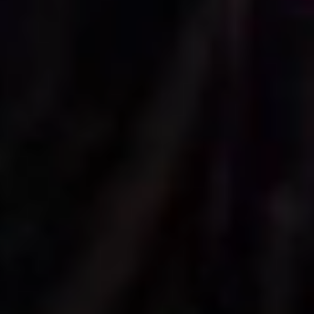
e3dcb941-f373-4087-8fd6-d0607dcafd4f