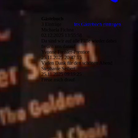
Gästebuch
3 Einträge
Ins Gästebuch eintragen
Michaela Fichna
02.12.2025
13:55:58
Da sind wir auf alle Fälle wieder dabei
freuen uns darauf
Yvonne Freisler-Prentice
25.11.2025
20:47:15
Vielen Dank für den schönen Abend
Stephanie Seibert
25.11.2025
09:19:25
Freue mich drauf